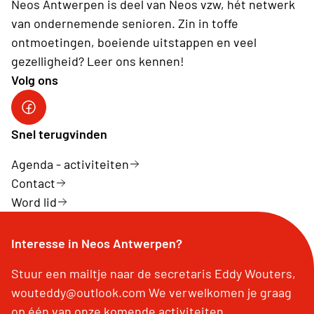
Neos Antwerpen is deel van Neos vzw, hét netwerk
van ondernemende senioren. Zin in toffe
ontmoetingen, boeiende uitstappen en veel
gezelligheid? Leer ons kennen!
Volg ons
Facebookpagina Neos Antwerpen
Snel terugvinden
Agenda - activiteiten
Contact
Word lid
Interesse in Neos Antwerpen?
Stuur een mailtje naar de secretaris Eddy Wouters,
wouteddy@outlook.com We verwelkomen je graag
op één van onze komende activiteiten