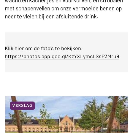
wachtten kacheltjes en vuurkorven, en strobalen
met schapenvellen om onze vermoeide benen op
neer te vleien bij een afsluitende drink.
Klik hier om de foto's te bekijken.
https://photos.app.goo.gl/KzYXLymcLSsP3Mru9
VERSLAG