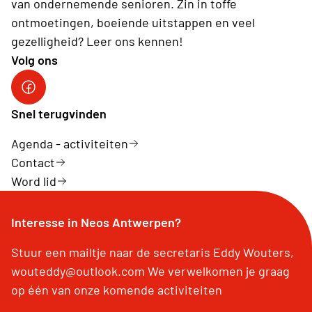
van ondernemende senioren. Zin in toffe
ontmoetingen, boeiende uitstappen en veel
gezelligheid? Leer ons kennen!
Volg ons
Facebookpagina Neos Antwerpen
Snel terugvinden
Agenda - activiteiten
Contact
Word lid
Interesse in Neos Antwerpen?
Stuur een mailtje naar de secretaris Eddy Wouters,
wouteddy@outlook.com We verwelkomen je graag
op één van onze komende activiteiten