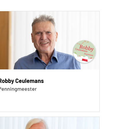
Robby Ceulemans
Penningmeester