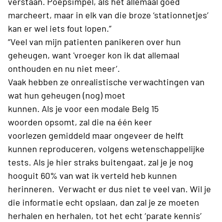
verstaan.
Poepsimpel, als het allemaal goed
marcheert,
maar
in elk van die
broze
‘stationnetjes’
kan er wel iets fout lopen.”
“Veel van mijn
patienten
panikeren over hun
geheugen, want
'vroeger
kon
ik dat allemaal
onthouden en nu niet meer
’.
Vaak
hebben
ze
onrealistische verwachtingen
van
wat hun geheugen
(nog)
moet
kunnen.
Als
je
voor
een modale
Belg 15
woorden
opsomt,
zal die
na één keer
voorlezen
gemiddeld maar ongeveer de helft
kunnen
reproduceren, volgens wetenschappelijke
tests.
Als je hier straks buitengaat, zal je je nog
hooguit 60% van wat ik verteld heb kunnen
herinneren.
Verwacht er dus niet te veel van.
Wil je
die informatie echt opslaan, dan zal je ze moeten
herhalen en herhalen, tot het echt ‘parate kennis’