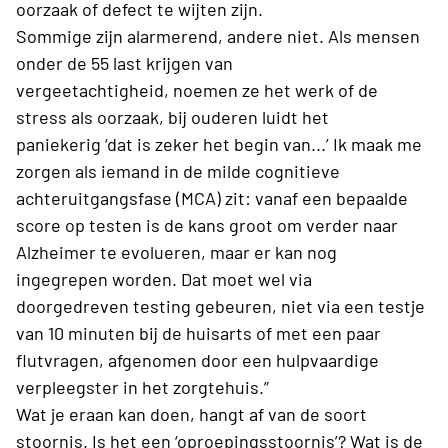
oorzaak of defect te wijten zijn.
Sommige
zijn
alarmerend, andere niet. Als mensen
onder de 55 last krijgen
van
vergeetachtigheid,
noemen ze
het werk of de
stress
als
oorzaak
, bij ouderen
luidt het
paniekerig
‘dat is zeker het begin van...’
Ik maak me
zorgen als iemand in de milde cognitieve
achteruitgangsfase (MCA) zit: vanaf een bepaalde
score op testen is de kans groot om verder naar
Alzheimer te evolueren, maar er kan nog
ingegrepen worden.
Dat moet wel
via
doorgedreven
testing
gebeuren, niet via een testje
van 10 minuten bij de huisarts
of met een paar
flutvragen, afgenomen door een hulpvaardige
verpleegster in het zorgtehuis
.”
Wat
je eraan kan doen, hangt af van de soort
stoornis.
Is het een
‘oproepingsstoornis’
? Wat is de