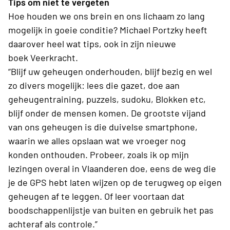
Tips om niet te vergeten
Hoe
houden
we ons brein en ons lichaam zo lang
mogelijk in goe
ie
conditie?
Michael
Portzky
heeft
daarover heel wat tips
, ook
in zijn nieuwe
boek
Veerkracht.
“Blijf uw
geheugen onderhouden
,
blijf bezig en wel
zo divers mogelijk: lees die
gazet,
doe
aan
geheugentraining
, puzzels, sudoku, Blokken
etc,
blijf onder de mensen komen.
De grootste vijand
van ons geheugen is die
duivelse
smartphone
,
waarin we alles opslaan wat we vroeger
nog
konden
onthouden. Probeer, zoals ik op mijn
lezingen overal in Vlaanderen doe, eens de weg die
je de GPS hebt laten wijzen op de terugweg op eigen
geheugen af te leggen.
Of
leer
voortaan
dat
boodschappenlijstje van buiten
en gebruik het
pas
achteraf als controle
.”