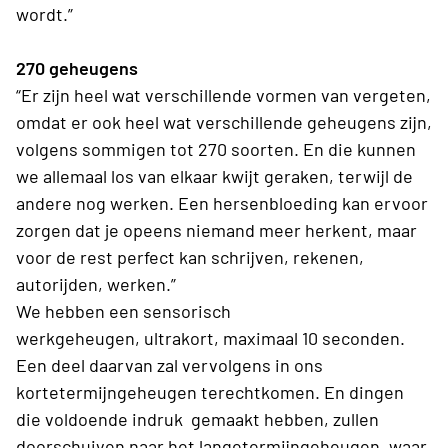
wordt.”
270 geheugens
“Er zijn heel
wat
verschillende vormen van vergeten
,
omdat er ook
heel wat
verschillende geheugens zijn,
volgens sommigen tot 270 soorten.
En die kunnen
we allemaal los van elkaar kwijt
geraken, terwijl de
andere nog
werken.
Een hersenbloeding kan ervoor
zorgen dat je opeens niemand meer herkent, maar
voor de rest perfect kan schrijven, rekenen,
autorijden, werken.”
We hebben een sensorisch
werkgeheugen,
ultrakort,
maximaal
10 seconden
.
Een deel daarvan zal
vervolgens
in
ons
kortetermijngeheugen
terechtkomen
. En dingen
die voldoende
indruk gemaakt
hebben
,
zullen
doorschuiven naar het langetermijngeheugen, waar