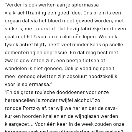
“Verder is ook
werken aan je spiermassa
via
krachttraining
een goed idee
. Ons brein is een
orgaan dat
via het bloed
moet gevoed worden, met
suikers, met zuurstof. Dat bezig fabriekje hierboven
gaat met 60% van onze calorieën lopen.
Wie ook
fysiek actief blijft, heeft
veel minder kans op snelle
dementering en depressie
.
En dat mag best met
zware gewichten zijn, een beetje fietsen of
wandelen is niet genoeg.
Ook je voeding speelt
mee:
genoeg eiwitten
zijn absoluut noodzakelijk
voor je spiermassa.
”
“En dé grote toxische dooddoener voor onze
hersencellen is zonder twijfel
alcohol
,”
zo
rondde
Portzky
af, terwijl we her en der de cava-
kurken hoorden knallen en de wijn
glazen
werden
klaargezet...
Voor één keer in de week zouden onze
hersenen toch wel een uitzondering willen maken?