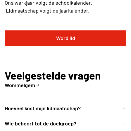
Ons werkjaar volgt de schoolkalender.
Lidmaatschap volgt de jaarkalender.
Word lid
Veelgestelde vragen
Wommelgem
Hoeveel kost mijn lidmaatschap?
Lidgeld 2025 bedraagt €36
Wie behoort tot de doelgroep?