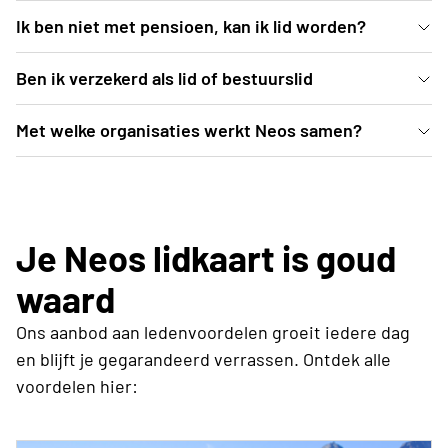
Wil je je tijd dynamisch en zinvol doorbrengen
Ik ben niet met pensioen, kan ik lid worden?
samen met gelijkgezinde leeftijdsgenoten uit ons
Natuurlijk
Ben ik verzekerd als lid of bestuurslid
dorp. Zoek je nieuwe vrienden.
Je bent verzekerd als je deelneemt aan een
Met welke organisaties werkt Neos samen?
activiteit. Daarom vragen we vooraf in te schrijven,
[Invullen]
zodat je verzekerd bent.
Je Neos lidkaart is goud
waard
Ons aanbod aan ledenvoordelen groeit iedere dag
en blijft je gegarandeerd verrassen. Ontdek alle
voordelen hier: