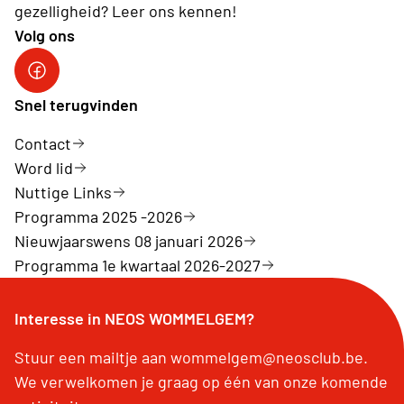
gezelligheid? Leer ons kennen!
Volg ons
Facebook NeosWommelgem
Snel terugvinden
Contact
Word lid
Nuttige Links
Programma 2025 -2026
Nieuwjaarswens 08 januari 2026
Programma 1e kwartaal 2026-2027
Interesse in NEOS WOMMELGEM?
Stuur een mailtje aan wommelgem@neosclub.be.
We verwelkomen je graag op één van onze komende