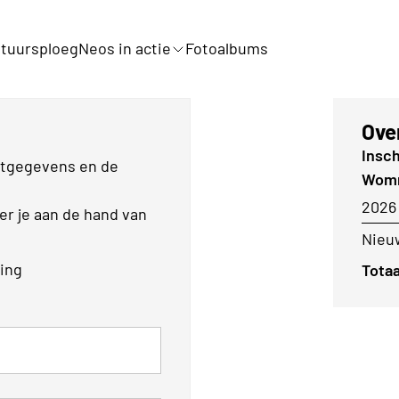
tuursploeg
Neos in actie
Fotoalbums
Ove
Insch
actgegevens en de
Wom
2026
eer je aan de hand van
Nieuw
ling
Totaa