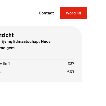
Contact
Word lid
rzicht
rijving lidmaatschap: Neos
melgem
 lid 1
€37
l
€37