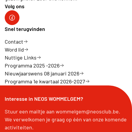
Volg ons
Facebook NeosWommelgem
Snel terugvinden
Contact
Word lid
Nuttige Links
Programma 2025 -2026
Nieuwjaarswens 08 januari 2026
Programma 1e kwartaal 2026-2027
Interesse in NEOS WOMMELGEM?
Stuur een mailtje aan wommelgem@neosclub.be.
We verwelkomen je graag op één van onze komende
activiteiten.