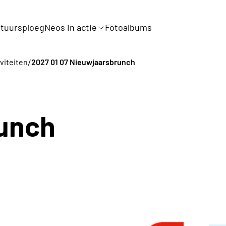
tuursploeg
Neos in actie
Fotoalbums
/
viteiten
2027 01 07 Nieuwjaarsbrunch
unch