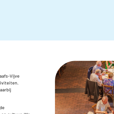
afs-Vijve
iviteiten.
aarbij
nde