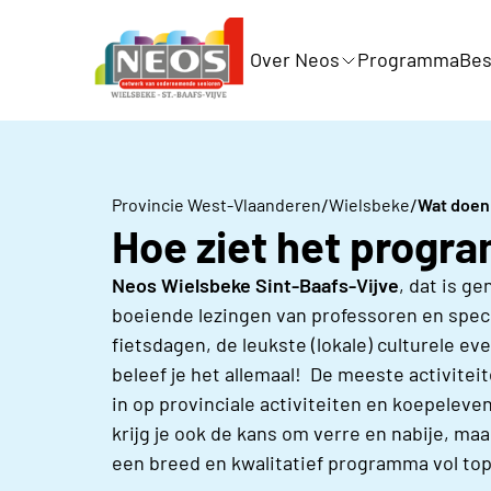
Over Neos
Programma
Bes
/
/
Provincie West-Vlaanderen
Wielsbeke
Wat doen
Hoe ziet het progr
Neos Wielsbeke Sint-Baafs-Vijve
, dat is ge
boeiende lezingen van professoren en speci
fietsdagen, de leukste (lokale) culturele 
beleef je het allemaal! De meeste activitei
in op provinciale activiteiten en koepele
krijg je ook de kans om verre en nabije, m
een breed en kwalitatief programma vol top