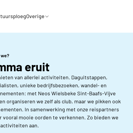
tuursploeg
Overige
 we?
amma eruit
nieten van allerlei activiteiten. Daguitstappen,
alisten, unieke bedrijfsbezoeken, wandel- en
evenementen: met Neos Wielsbeke Sint-Baafs-Vijve
ten organiseren we zelf als club, maar we pikken ook
venementen. In samenwerking met onze reispartners
aar vooral mooie oorden te verkennen. Zo bieden we
activiteiten aan.