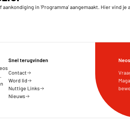
of aankondiging in 'Programma' aangemaakt. Hier vind je 
Snel terugvinden
Neos
Neos
Contact
Vraa
.
Word lid
Maga
en
Nuttige Links
bewe
Nieuws