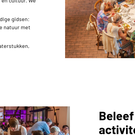
 en cultuur. We
dige gidsen:
e natuur met
aterstukken,
Beleef
activit