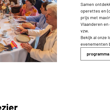
Samen ontdekk
operettes en (
prijs met maxi
Vlaanderen en
vzw.
Bekijk al onze 
evenementen b
programma
ezier