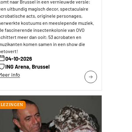
een uitbundig magisch decor, spectaculaire
acrobatische acts, originele personages,
herwerkte kostuums en meeslepende muziek.
De fascinerende insectenkolonie van OVO
schittert meer dan ooit: 53 acrobaten en
muzikanten komen samen in een show die
betovert!
04-10-2026
ING Arena, Brussel
Meer info
LEZINGEN