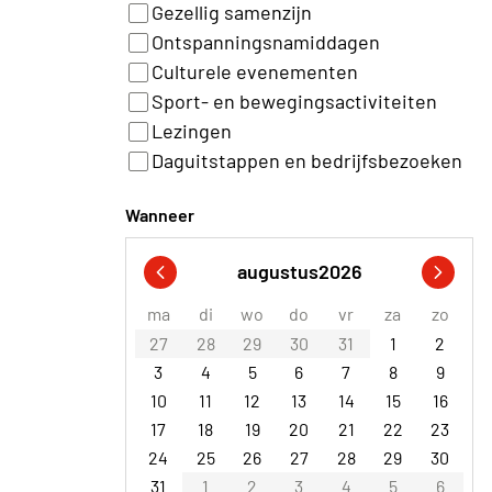
Gezellig samenzijn
Ontspanningsnamiddagen
Culturele evenementen
Sport- en bewegingsactiviteiten
Lezingen
Daguitstappen en bedrijfsbezoeken
Wanneer
augustus
2026
ma
di
wo
do
vr
za
zo
27
28
29
30
31
1
2
3
4
5
6
7
8
9
10
11
12
13
14
15
16
17
18
19
20
21
22
23
24
25
26
27
28
29
30
31
1
2
3
4
5
6