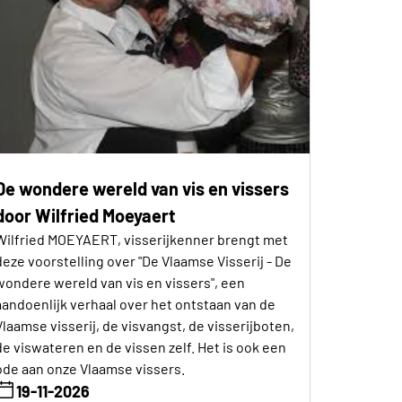
De wondere wereld van vis en vissers
door Wilfried Moeyaert
Wilfried MOEYAERT, visserijkenner brengt met
deze voorstelling over "De Vlaamse Visserij - De
wondere wereld van vis en vissers", een
aandoenlijk verhaal over het ontstaan van de
Vlaamse visserij, de visvangst, de visserijboten,
de viswateren en de vissen zelf. Het is ook een
ode aan onze Vlaamse vissers.
19-11-2026