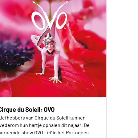
Cirque du Soleil: OVO
Liefhebbers van Cirque du Soleil kunnen
wederom hun hartje ophalen dit najaar! De
beroemde show OVO - 'ei' in het Portugees -
komt naar Brussel in een vernieuwde versie: