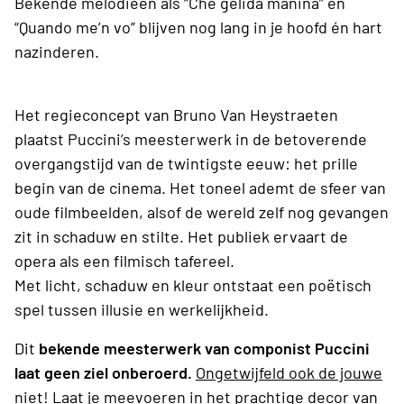
Bekende melodieën als “Che gelida manina” en
“Quando me’n vo” blijven nog lang in je hoofd én hart
nazinderen.
Het regieconcept van Bruno Van Heystraeten
plaatst Puccini’s meesterwerk in de betoverende
overgangstijd van de twintigste eeuw: het prille
begin van de cinema. Het toneel ademt de sfeer van
oude filmbeelden, alsof de wereld zelf nog gevangen
zit in schaduw en stilte. Het publiek ervaart de
opera als een filmisch tafereel.
Met licht, schaduw en kleur ontstaat een poëtisch
spel tussen illusie en werkelijkheid.
Dit
bekende meesterwerk van componist Puccini
laat geen ziel onberoerd.
Ongetwijfeld ook de jouwe
niet!
Laat je meevoeren in het prachtige decor van