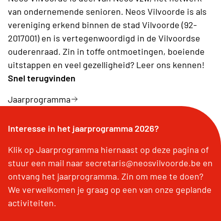
van ondernemende senioren. Neos Vilvoorde is als
vereniging erkend binnen de stad Vilvoorde (92-
2017001) en is vertegenwoordigd in de Vilvoordse
ouderenraad. Zin in toffe ontmoetingen, boeiende
uitstappen en veel gezelligheid? Leer ons kennen!
Snel terugvinden
Jaarprogramma
Interesse in het jaarprogramma 2026?
Klik op Jaarprogramma hiernaast op deze pagina of
stuur een mail naar secretaris@neosvilvoorde.be en
ontvang het jaarprogramma. Zin om mee te doen?
We verwelkomen je graag op een van onze geplande
activiteiten.