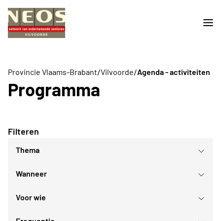
/
/
Provincie Vlaams-Brabant
Vilvoorde
Agenda - activiteiten
Programma
Filteren
Thema
Wanneer
Culturele evenementen
Daguitstappen en bedrijfsbezoeken
Voor wie
Lezingen
augustus
2026
Sport- en bewegingsactiviteiten
Frequentie