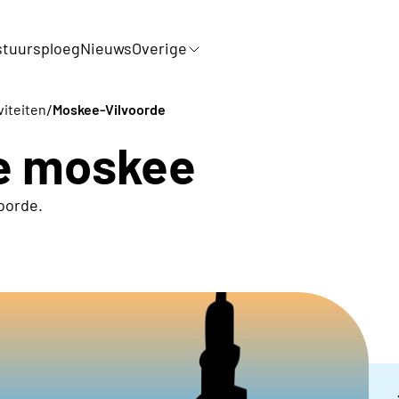
tuursploeg
Nieuws
Overige
/
viteiten
Moskee-Vilvoorde
e moskee
oorde.