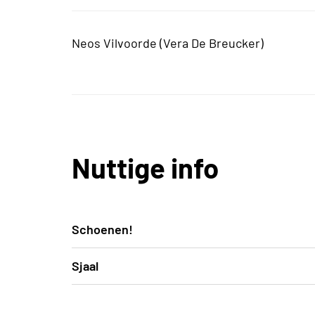
Neos Vilvoorde (Vera De Breucker)
Nuttige info
Schoenen!
Draag je mooiste sokken want in de moskee
Sjaal
De dames dragen een sjaal op het hoofd (w