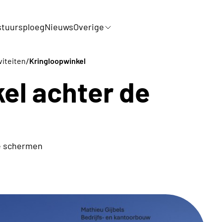
tuursploeg
Nieuws
Overige
/
viteiten
Kringloopwinkel
el achter de
de schermen