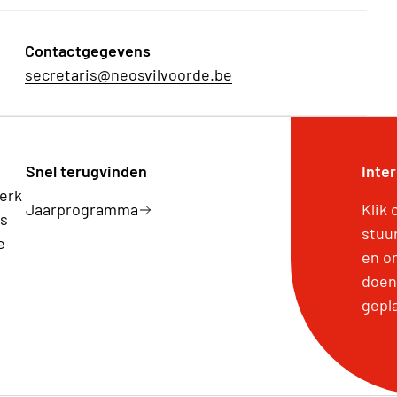
Contactgegevens
secretaris@neosvilvoorde.be
Snel terugvinden
Inte
werk
Jaarprogramma
Klik
is
stuu
e
en o
doen
gepl