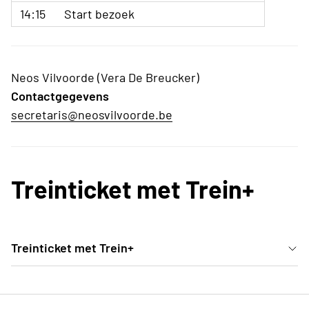
14:15
Start bezoek
Neos Vilvoorde (Vera De Breucker)
Contactgegevens
secretaris@neosvilvoorde.be
Treinticket met Trein+
Treinticket met Trein+
Leden met een Trein+-kaart kunnen zelf hun
treinticket aankopen en betalen dan alleen het