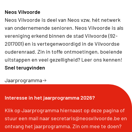
gegidst bezoek.
Neos Vilvoorde
Neos Vilvoorde is deel van Neos vzw, hét netwerk
van ondernemende senioren. Neos Vilvoorde is als
vereniging erkend binnen de stad Vilvoorde (92-
2017001) en is vertegenwoordigd in de Vilvoordse
ouderenraad. Zin in toffe ontmoetingen, boeiende
uitstappen en veel gezelligheid? Leer ons kennen!
Snel terugvinden
Jaarprogramma
Interesse in het jaarprogramma 2026?
Klik op Jaarprogramma hiernaast op deze pagina of
stuur een mail naar secretaris@neosvilvoorde.be en
ontvang het jaarprogramma. Zin om mee te doen?