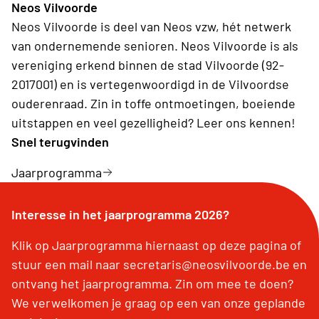
Neos Vilvoorde
Neos Vilvoorde is deel van Neos vzw, hét netwerk
van ondernemende senioren. Neos Vilvoorde is als
vereniging erkend binnen de stad Vilvoorde (92-
2017001) en is vertegenwoordigd in de Vilvoordse
ouderenraad. Zin in toffe ontmoetingen, boeiende
uitstappen en veel gezelligheid? Leer ons kennen!
Snel terugvinden
Jaarprogramma
Interesse in het jaarprogramma 2026?
Klik op Jaarprogramma hiernaast op deze pagina of
stuur een mail naar secretaris@neosvilvoorde.be en
ontvang het jaarprogramma. Zin om mee te doen?
We verwelkomen je graag op een van onze geplande