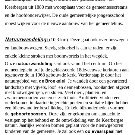
Keerbergen uit 1880 met woonplaats voor de gemeentesecretaris
en de hoofdonderwijzer. De oude gemeentelijke jongensschool
moest wijken voor de nieuwe aanbouw van het gemeentehuis.
Natuurwandeling:
(10,3 km). Deze gaat ook over boswegen
en landbouwwegen. Stevig schoeisel is aan te raden: er zijn
enkele kleine stroken met boomwortels in het wegdek.
natuurwandeling
Onze
start ook vanuit het centrum. Op het
gemeenteplein tref je de geklasseerde 18de-eeuwse kerktoren aan
tegenover de in 1968 gebouwde kerk. Verder stap je door het
de Broekelei
natuurgebied van
. Je wandelt door een gevarieerd
landschap met vijvers, loof- en dennenbossen, hooilanden afgezet
met knotwilgenrijen, en sloten. Veel dier-, planten- en
zwammensoorten voelen er zich thuis. Amfibieën vinden een
onderkomen in daartoe ingerichte poelen en solitaire bijen hebben
een bijenwand ter beschikking. Enkele bijzonderheden vormen
geboortebossen
de
. Deze zijn er gekomen om aandacht te
vestigen op het behoud en de ontwikkeling van de Keerbergse
natuur. Jaarlijks worden bomen geplant voor de nieuwgeboren
ooievaarspaal
kinderen van de gemeente. Je zal ook een
met