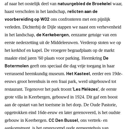
natuurgebied de Broekelei
af naar het oostelijk deel van
waar,
relicten aan de
haast verscholen in het landschap,
voorbereiding op W02
ons confronteren met een pijnlijk
verleden. Dichterbij de Dijle stappen we naast een verhevenheid
de Kerkebergen
in het landschap,
, eenzame getuige van een
eerste nederzetting uit de Middeleeuwen. Verderop stoten we op
het kerkhof en kapel. De vroegere begraafplaats op de markt
De
maakte eind jaren '60 plaats voor parking. Heemkring
Botermolen
geeft ons speciaal die dag vrije toegang in haar
Het Kasteel
verrassend heemkundig museum.
, eerder een 19de-
eeuws groot herenhuis in een fraai park, werd uitgebouwd tot
'Les Mélèzes'
restaurant. Tegenover het park troont
, de eerste
grote villa in Keerbergen, gebouwd in 1924. Dit gaf een boost
aan de opstart van het toerisme in het dorp. De Oude Pastorie,
opgetrokken eind 16de-eeuw en later gerenoveerd, is het oudste
CC Den Bussel
gebouw in Keerbergen.
, ons vertrek- en
aankomstpunt, is het omgevormd oude gemeentehuis van