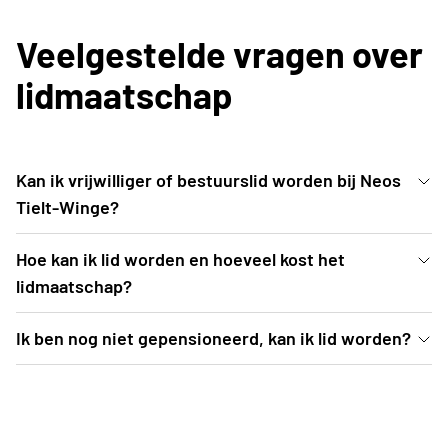
Veelgestelde vragen over
lidmaatschap
Kan ik vrijwilliger of bestuurslid worden bij Neos
Tielt-Winge?
Dat kan! Neem dan zeker contact op via tielt-
Hoe kan ik lid worden en hoeveel kost het
winge@neosclub.be.
lidmaatschap?
Lid worden kan door 45 euro over te maken op
Ik ben nog niet gepensioneerd, kan ik lid worden?
rekeningnummer BE40 7310 6091 5163 met
Dat kan zeker! Weet dat onze activiteiten overdag
vermelding van je naam. Stuur zeker ook een mail
doorgaan. Dus als je tijd kan vrij maken hiervoor ben
naar tielt-winge@neosclub.be met je naam, adres,
je zeker welkom!
geboortedatum en emailadres.