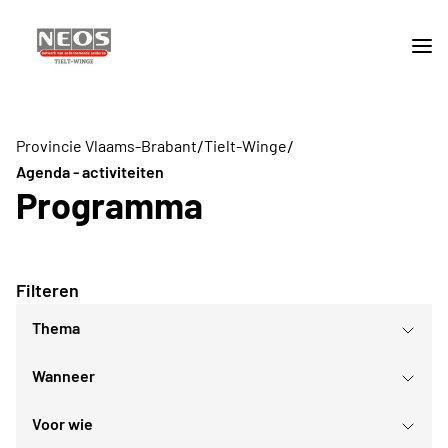
/
/
Provincie Vlaams-Brabant
Tielt-Winge
Agenda - activiteiten
Programma
Filteren
Thema
Wanneer
Culturele evenementen
Daguitstappen en bedrijfsbezoeken
Voor wie
Gezellig samenzijn
augustus
2026