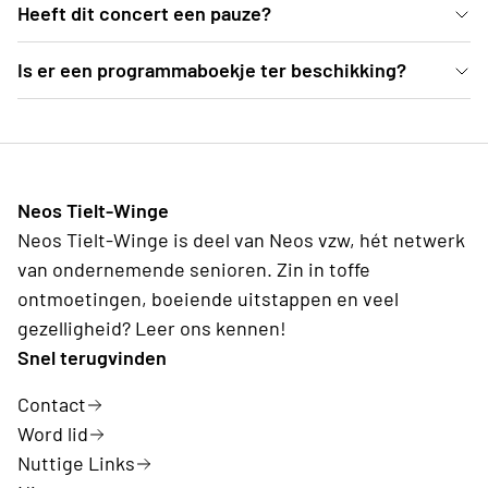
In de mooie blauwe zaal van deSingel kan je vanuit
Heeft dit concert een pauze?
comfortabele zetels genieten van dit Weense
Ja, er is een pauze voorzien van een 25-tal minuten
Is er een programmaboekje ter beschikking?
concert.
Ter plekke deelt de organisatie programmaboekjes
uit, waarvoor een vrije bijdrage kan gegeven
worden.
Neos Tielt-Winge
Neos Tielt-Winge is deel van Neos vzw, hét netwerk
van ondernemende senioren. Zin in toffe
ontmoetingen, boeiende uitstappen en veel
gezelligheid? Leer ons kennen!
Snel terugvinden
Contact
Word lid
Nuttige Links