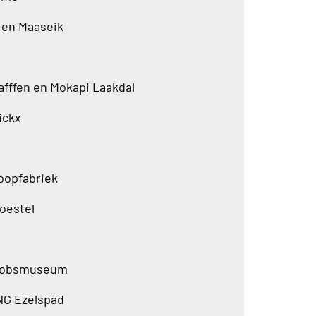
 en Maaseik
afffen en Mokapi Laakdal
ickx
oopfabriek
oestel
cobsmuseum
G Ezelspad