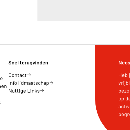
Snel terugvinden
Neos
Contact
Heb 
ge
Info lidmaatschap
vrijb
een
Nuttige Links
bezo
op d
t
activ
begr