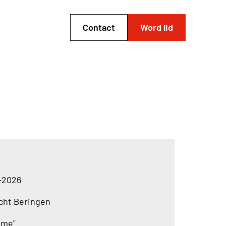
Contact
Word lid
5-2026
ocht Beringen
ème"