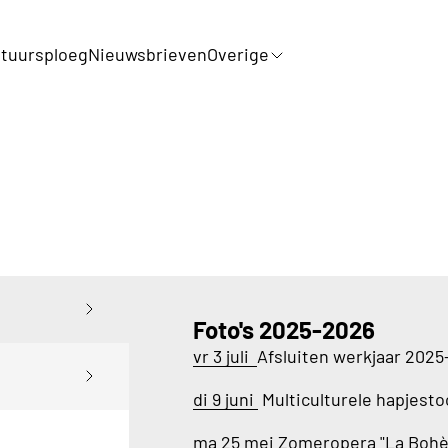
tuursploeg
Nieuwsbrieven
Overige
Foto's 2025-2026
vr 3 juli
Afsluiten werkjaar 202
di 9 juni
Multiculturele hapjest
ma 25 mei
Zomeropera "La Boh