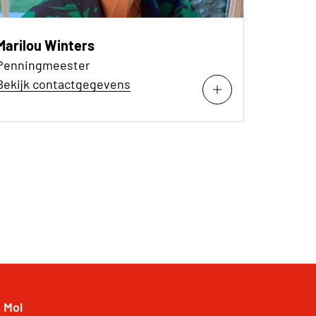
Marilou Winters
Penningmeester
Bekijk contactgegevens
 Mol