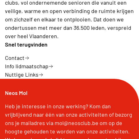
clubs, vol ondernemende senioren die vanuit een
veilige, warme en open verbinding de ruimte krijgen
om zichzelf en elkaar te ontplooien. Dat doen we
ondertussen met meer dan 36.500 leden, verspreid
over heel Vlaanderen.
Snel terugvinden
Contact
Info lidmaatschap
Nuttige Links
Neos Mol
Heb je interesse in onze werking? Kom dan
vrijblijvend naar één van onze activiteiten of bezorg
ons je mailadres via mol@neosclub.be om op de
hoogte gehouden te worden van onze activiteiten.