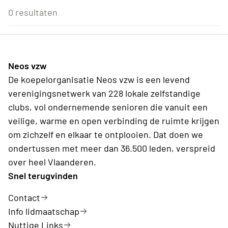
Eenmalig
Voor Neos leden van de eigen afdeling
3
4
5
6
7
8
9
0 resultaten
Reis
Wederkerend
10
11
12
13
14
15
16
Antwerpen
17
18
19
20
21
22
23
24
25
26
27
28
29
30
31
1
2
3
4
5
6
Neos vzw
Vandaag
Wissen
De koepelorganisatie Neos vzw is een levend
verenigingsnetwerk van 228 lokale zelfstandige
clubs, vol ondernemende senioren die vanuit een
veilige, warme en open verbinding de ruimte krijgen
om zichzelf en elkaar te ontplooien. Dat doen we
ondertussen met meer dan 36.500 leden, verspreid
over heel Vlaanderen.
Snel terugvinden
Contact
Info lidmaatschap
Nuttige Links