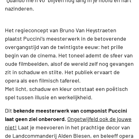
“Quando me’n vo” blijven nog lang in je hoofd én hart
nazinderen.
Het regieconcept van Bruno Van Heystraeten
plaatst Puccini’s meesterwerk in de betoverende
overgangstijd van de twintigste eeuw: het prille
begin van de cinema. Het toneel ademt de sfeer van
oude filmbeelden, alsof de wereld zelf nog gevangen
zit in schaduw en stilte. Het publiek ervaart de
opera als een filmisch tafereel.
Met licht, schaduw en kleur ontstaat een poëtisch
spel tussen illusie en werkelijkheid.
Dit
bekende meesterwerk van componist Puccini
laat geen ziel onberoerd.
Ongetwijfeld ook de jouwe
niet!
Laat je meevoeren in het prachtige decor van
de Landcommanderij Alden Biesen, en beleeff opera