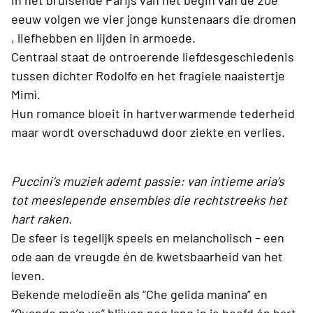
In het bruisende Parijs van het begin van de 20e
eeuw volgen we vier jonge kunstenaars die dromen
, liefhebben en lijden in armoede.
Centraal staat de ontroerende liefdesgeschiedenis
tussen dichter Rodolfo en het fragiele naaistertje
Mimì.
Hun romance bloeit in hartverwarmende tederheid
maar wordt overschaduwd door ziekte en verlies.
Puccini’s muziek ademt passie: van intieme aria’s
tot meeslepende ensembles die rechtstreeks het
hart raken.
De sfeer is tegelijk speels en melancholisch – een
ode aan de vreugde én de kwetsbaarheid van het
leven.
Bekende melodieën als “Che gelida manina” en