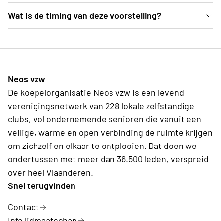
De voorstelling gaat door in Landcommanderij Alden
Wat is de timing van deze voorstelling?
Biesen (Kasteelstraat 6, 3740 Bilzen). Opgelet: Het
14u00—Publieksbar is open 14u30—Toegang tot de
gaat om een openluchtvoorstelling. De binnenkoer
tribune 15u00—Aanvang van de voorstelling 16u35—
van het waterkasteel, waar de voorstelling
Einde voorstelling (geen pauze)
doorgaat, is wel overdekt. We adviseren om je te
Neos vzw
kleden naargelang de weersomstandigheden. Een
De koepelorganisatie Neos vzw is een levend
dekentje of een extra trui is geen overbodige luxe.
verenigingsnetwerk van 228 lokale zelfstandige
De wandeling naar de binnenkoer vanaf de parking
clubs, vol ondernemende senioren die vanuit een
duurt ca. 10 minuutjes.
veilige, warme en open verbinding de ruimte krijgen
om zichzelf en elkaar te ontplooien. Dat doen we
ondertussen met meer dan 36.500 leden, verspreid
over heel Vlaanderen.
Snel terugvinden
Contact
Info lidmaatschap