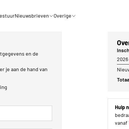
estuur
Nieuwsbrieven
Overige
Ove
Insch
actgegevens en de
2026
eer je aan de hand van
Nieuw
Totaa
ling
Hulp 
bedraa
vanaf