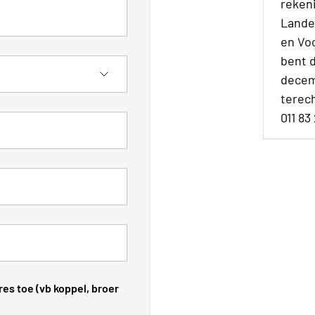
reken
Lande
en Vo
bent d
decem
terech
011 83
es toe (vb koppel, broer