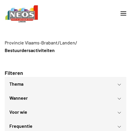
/
/
Provincie Vlaams-Brabant
Landen
Bestuurdersactiviteiten
Filteren
Thema
Wanneer
Voor wie
augustus
2026
Frequentie
Voor iedereen
ma
di
wo
do
vr
za
zo