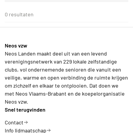
Voor alle Neos leden
27
28
29
30
31
1
2
Eenmalig
Voor Neos leden van de eigen afdeling
3
4
5
6
7
8
9
0 resultaten
Wederkerend
10
11
12
13
14
15
16
17
18
19
20
21
22
23
24
25
26
27
28
29
30
31
1
2
3
4
5
6
Neos vzw
Vandaag
Wissen
Neos Landen maakt deel uit van een levend
verenigingsnetwerk van 229 lokale zelfstandige
clubs, vol ondernemende senioren die vanuit een
veilige, warme en open verbinding de ruimte krijgen
om zichzelf en elkaar te ontplooien. Dat doen we
met Neos Vlaams-Brabant en de koepelorganisatie
Neos vzw.
Snel terugvinden
Contact
Info lidmaatschap