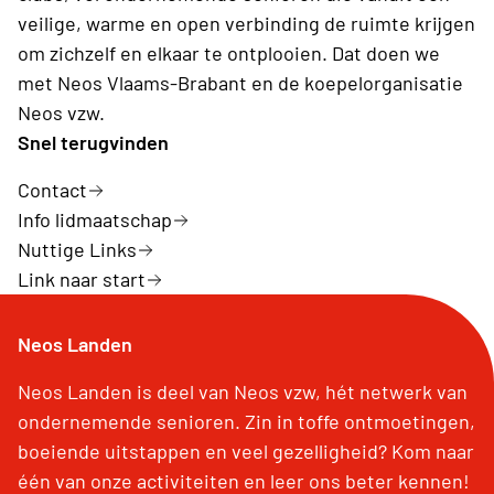
veilige, warme en open verbinding de ruimte krijgen
om zichzelf en elkaar te ontplooien. Dat doen we
met Neos Vlaams-Brabant en de koepelorganisatie
Neos vzw.
Snel terugvinden
Contact
Info lidmaatschap
Nuttige Links
Link naar start
Neos Landen
Neos Landen is deel van Neos vzw, hét netwerk van
ondernemende senioren. Zin in toffe ontmoetingen,
boeiende uitstappen en veel gezelligheid? Kom naar
één van onze activiteiten en leer ons beter kennen!