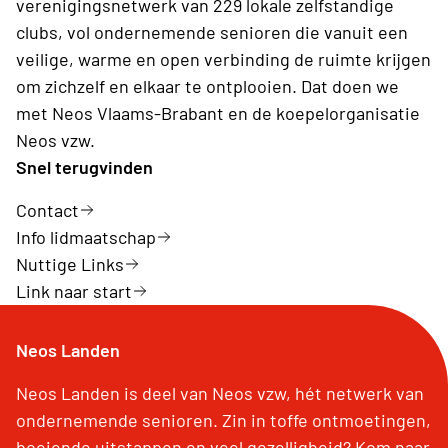
verenigingsnetwerk van 229 lokale zelfstandige
clubs, vol ondernemende senioren die vanuit een
veilige, warme en open verbinding de ruimte krijgen
om zichzelf en elkaar te ontplooien. Dat doen we
met Neos Vlaams-Brabant en de koepelorganisatie
Neos vzw.
Snel terugvinden
Contact
Info lidmaatschap
Nuttige Links
Link naar start
Neos Landen
Neos Landen is deel van Neos vzw, hét netwerk van
ondernemende senioren. Zin in toffe ontmoetingen,
boeiende uitstappen en veel gezelligheid? Kom naar