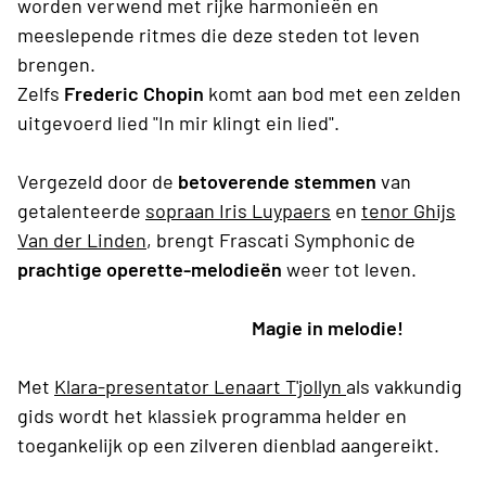
worden verwend met rijke harmonieën en
meeslepende ritmes die deze steden tot leven
brengen.
Zelfs
Frederic Chopin
komt aan bod met een zelden
uitgevoerd lied "In mir klingt ein lied".
Vergezeld door de
betoverende stemmen
van
getalenteerde
sopraan Iris Luypaers
en
tenor
Ghijs
Van der Linden
, brengt Frascati Symphonic de
prachtige operette-melodieën
weer tot leven.
Magie in melodie!
Met
Klara-presentator Lenaart T'jollyn
als vakkundig
gids wordt het klassiek programma helder en
toegankelijk op een zilveren dienblad aangereikt.