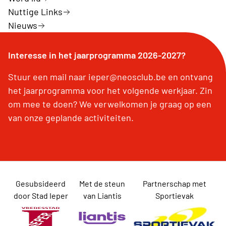
Nuttige Links
Nieuws
Interesse in het jaarprogramma 2026-2027?
Stuur een mail naar ieper@neosclub.be en ontvang
het jaarprogramma voor het volgende werkjaar. Zin
om mee te doen? We verwelkomen je graag op een
van onze geplande activiteiten.
Gesubsideerd
Met de steun
Partnerschap met
door Stad Ieper
van Liantis
Sportievak