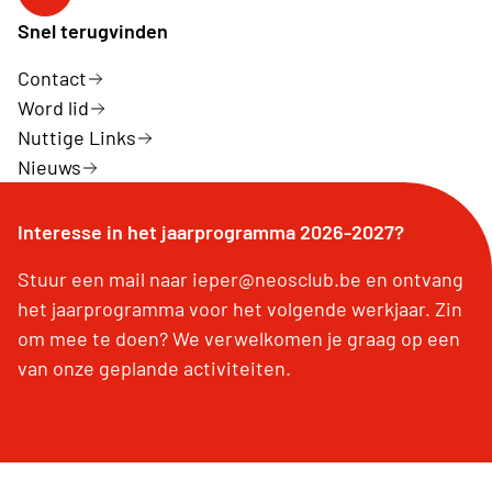
Neos Ieper facebook
Snel terugvinden
Contact
Word lid
Nuttige Links
Nieuws
Interesse in het jaarprogramma 2026-2027?
Stuur een mail naar ieper@neosclub.be en ontvang
het jaarprogramma voor het volgende werkjaar. Zin
om mee te doen? We verwelkomen je graag op een
van onze geplande activiteiten.