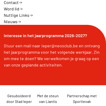
Contact
Word lid
Nuttige Links
Nieuws
Interesse in het jaarprogramma 2026-2027?
Stuur een mail naar ieper@neosclub.be en ontvang
het jaarprogramma voor het volgende werkjaar. Zin
om mee te doen? We verwelkomen je graag op een
van onze geplande activiteiten.
Gesubsideerd
Met de steun
Partnerschap met
door Stad Ieper
van Liantis
Sportievak