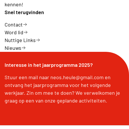
kennen!
Snel terugvinden
Contact
Word lid
Nuttige Links
Nieuws
Interesse in het jaarprogramma 2025?
Stuur een mail naar neos.heule@gmail.com en
ontvang het jaarprogramma voor het volgende
werkjaar. Zin om mee te doen? We verwelkomen je
graag op een van onze geplande activiteiten.