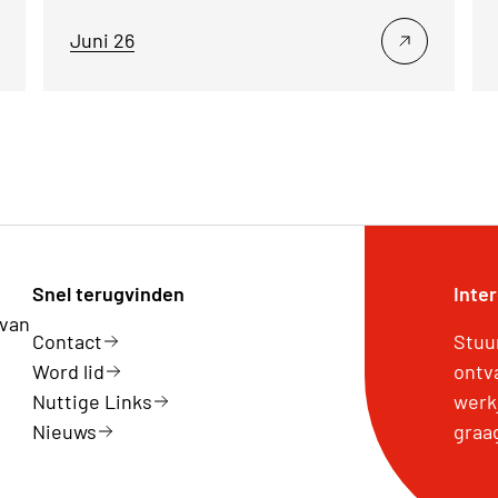
Juni 26
Snel terugvinden
Inte
 van
Contact
Stuu
Word lid
ontv
Nuttige Links
werk
Nieuws
graa