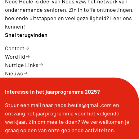
Neos Heule is deel van Neos vzw, hét netwerk van
ondernemende senioren. Zin in toffe ontmoetingen,
boeiende uitstappen en veel gezelligheid? Leer ons
kennen!
Snel terugvinden
Contact
Word lid
Nuttige Links
Nieuws
Interesse in het jaarprogramma 2025?
Stuur een mail naar neos.heule@gmail.com en
ontvang het jaarprogramma voor het volgende
werkjaar. Zin om mee te doen? We verwelkomen je
graag op een van onze geplande activiteiten.