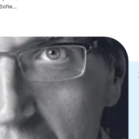
 Sofie…