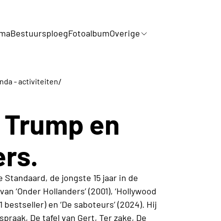
mma
Bestuursploeg
Fotoalbum
Overige
/
da - activiteiten
. Trump en
ers.
e Standaard, de jongste 15 jaar in de
van ‘Onder Hollanders’ (2001), ‘Hollywood
 bestseller) en ‘De saboteurs’ (2024). Hij
fspraak, De tafel van Gert, Ter zake, De