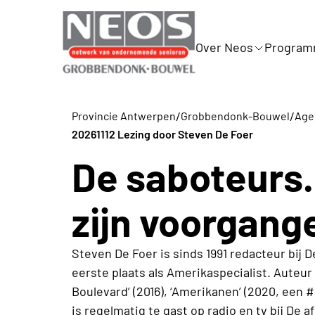
Over Neos
Progra
/
/
Provincie Antwerpen
Grobbendonk-Bouwel
Agen
20261112 Lezing door Steven De Foer
De saboteurs
zijn voorgang
Steven De Foer is sinds 1991 redacteur bij D
eerste plaats als Amerikaspecialist. Auteur 
Boulevard’ (2016), ‘Amerikanen’ (2020, een #1
is regelmatig te gast op radio en tv bij De a