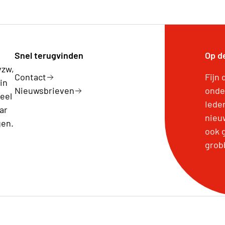
Snel terugvinden
Op d
vzw,
Contact
Fijn 
in
Nieuwsbrieven
onde
eel
Iede
ar
nieuw
gen.
ook 
grob