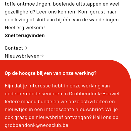
toffe ontmoetingen, boeiende uitstappen en veel
gezelligheid? Leer ons kennen! Kom gerust naar
een lezing of sluit aan bij één van de wandelingen.
Heel erg welkom!
Snel terugvinden
Contact
Nieuwsbrieven
Op de hoogte blijven van onze werking?
Fijn dat je interesse hebt in onze werking van
ondernemende senioren in Grobbendonk-Bouwel.
Iedere maand bundelen we onze activiteiten en
nieuwtjes in een interessante nieuwsbrief. Wil je
ook graag de nieuwsbrief ontvangen? Mail ons op
grobbendonk@neosclub.be