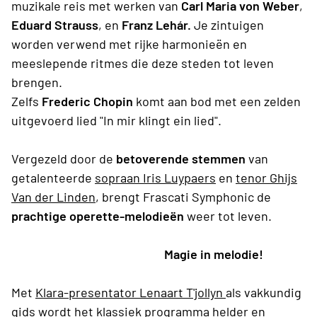
muzikale reis met werken van
Carl Maria von Weber
,
Eduard Strauss
, en
Franz Lehár.
Je zintuigen
worden verwend met rijke harmonieën en
meeslepende ritmes die deze steden tot leven
brengen.
Zelfs
Frederic Chopin
komt aan bod met een zelden
uitgevoerd lied "In mir klingt ein lied".
Vergezeld door de
betoverende stemmen
van
getalenteerde
sopraan Iris Luypaers
en
tenor
Ghijs
Van der Linden
, brengt Frascati Symphonic de
prachtige operette-melodieën
weer tot leven.
Magie in melodie!
Met
Klara-presentator Lenaart T'jollyn
als vakkundig
gids wordt het klassiek programma helder en