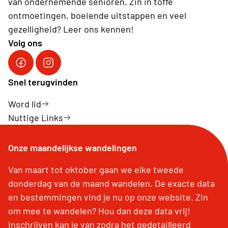
van ondernemende senioren. Zin in toffe
ontmoetingen, boeiende uitstappen en veel
gezelligheid? Leer ons kennen!
Volg ons
Facebook Neos Bierbeek
Instagram Neos Bierbeek
Snel terugvinden
Word lid
Nuttige Links
Onze maandelijkse wandelingen
Van maart tot oktober gaan we elke tweede
donderdag van de maand wandelen. De exacte data
en bestemmingen vind je nu op onze website. Zin
om mee te wandelen? Hou dan deze data vrij!
Inschrijven kan je van zodra het gedetailleerd