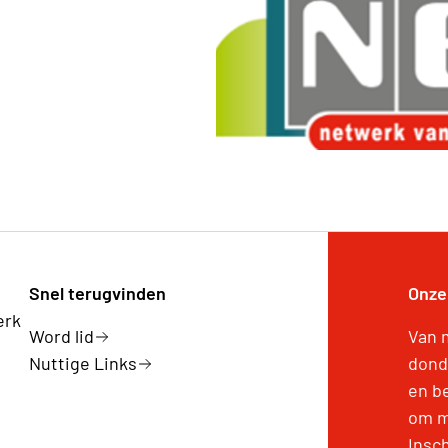
Snel terugvinden
Onze
erk
Word lid
Van 
Nuttige Links
dond
en b
om m
Insch