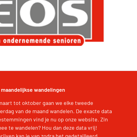
 maandelijkse wandelingen
maart tot oktober gaan we elke tweede
erdag van de maand wandelen. De exacte data
estemmingen vind je nu op onze website. Zin
ee te wandelen? Hou dan deze data vrij!
rijven kan je van zodra het gedetailleerd