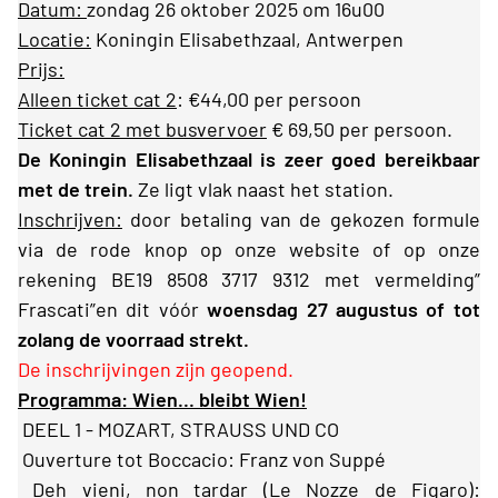
Datum:
zondag 26 oktober 2025 om 16u00
Locatie:
Koningin Elisabethzaal, Antwerpen
Prijs:
Alleen ticket cat 2
: €44,00 per persoon
Ticket cat 2 met busvervoer
€ 69,50 per persoon.
De Koningin Elisabethzaal is zeer goed bereikbaar
met de trein.
Ze ligt vlak naast het station.
Inschrijven:
door betaling van de gekozen formule
via de rode knop op onze website of op onze
rekening BE19 8508 3717 9312 met vermelding”
Frascati”en dit
vóór
woensdag 27 augustus of tot
zolang de voorraad strekt.
De inschrijvingen zijn geopend.
Programma: Wien... bleibt Wien!
DEEL 1 - MOZART, STRAUSS UND CO
Ouverture tot Boccacio: Franz von Suppé
Deh vieni, non tardar (Le Nozze de Figaro):