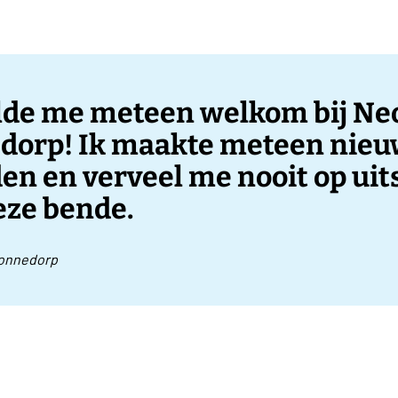
elde me meteen welkom bij Ne
dorp! Ik maakte meteen nie
en en verveel me nooit op uit
eze bende.
onnedorp