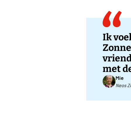
Ik vo
Zonne
vriend
met d
Mie
Neos Z