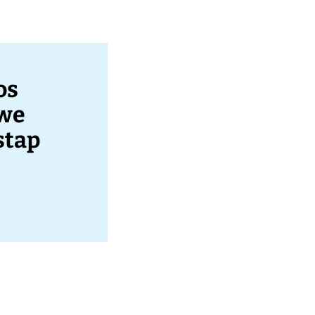
os
uwe
stap