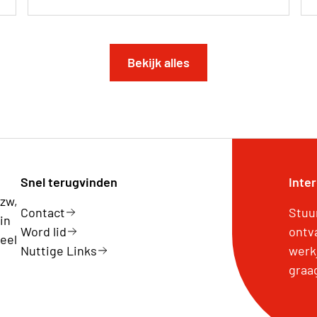
Bekijk alles
Snel terugvinden
Inte
zw,
Contact
Stuu
in
Word lid
ontv
eel
Nuttige Links
werk
graa