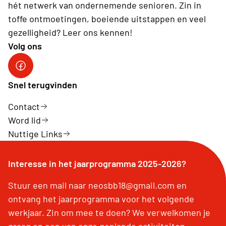
hét netwerk van ondernemende senioren. Zin in
toffe ontmoetingen, boeiende uitstappen en veel
gezelligheid? Leer ons kennen!
Volg ons
facebookgroep
Snel terugvinden
Contact
Word lid
Nuttige Links
Interesse in het jaarprogramma 2025-2026?
Stuur een mail naar neosbb18@gmail.com en
ontvang het jaarprogramma voor het volgende
werkjaar. Zin om mee te doen? We verwelkomen je
graag op een van onze geplande activiteiten.