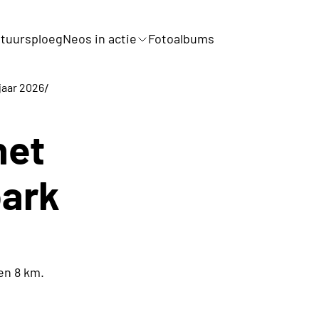
tuursploeg
Neos in actie
Fotoalbums
/
jaar 2026
het
ark
en 8 km.