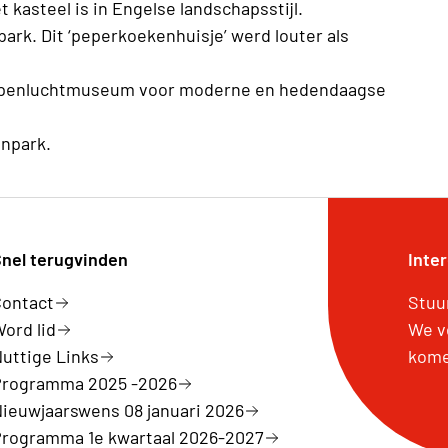
t kasteel is in Engelse landschapsstijl.
park. Dit ‘peperkoekenhuisje’ werd louter als
openluchtmuseum voor moderne en hedendaagse
enpark.
nel terugvinden
Inte
Contact
Stuu
ord lid
We v
uttige Links
kome
Programma 2025 -2026
ieuwjaarswens 08 januari 2026
Programma 1e kwartaal 2026-2027