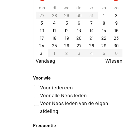
ma
di
wo
do
vr
za
zo
27
28
29
30
31
1
2
3
4
5
6
7
8
9
10
11
12
13
14
15
16
17
18
19
20
21
22
23
24
25
26
27
28
29
30
31
1
2
3
4
5
6
Vandaag
Wissen
Voor wie
Voor iedereen
Voor alle Neos leden
Voor Neos leden van de eigen
afdeling
Frequentie