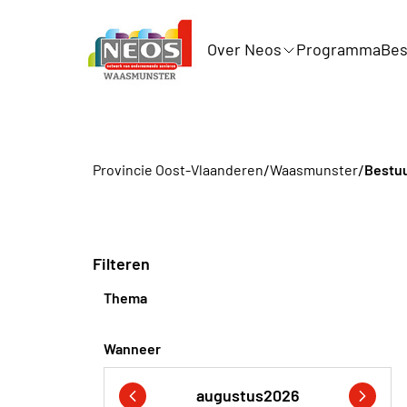
Over Neos
Programma
Bes
/
/
Provincie Oost-Vlaanderen
Waasmunster
Bestuu
Filteren
Thema
Wanneer
augustus
2026