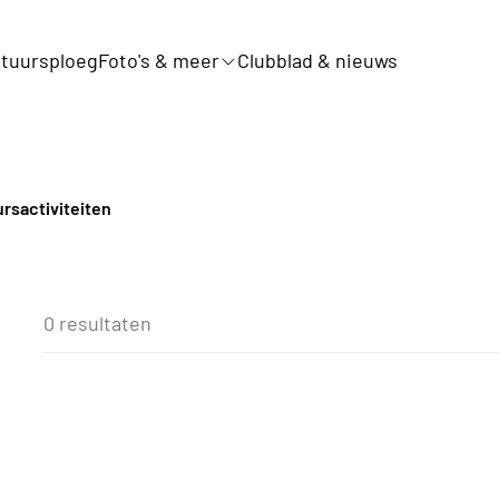
tuursploeg
Foto's & meer
Clubblad & nieuws
rsactiviteiten
0 resultaten