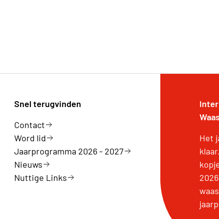
Snel terugvinden
Inte
Waas
Contact
Word lid
Het 
Jaarprogramma 2026 - 2027
klaa
Nieuws
kopj
Nuttige Links
2026 
waas
jaar