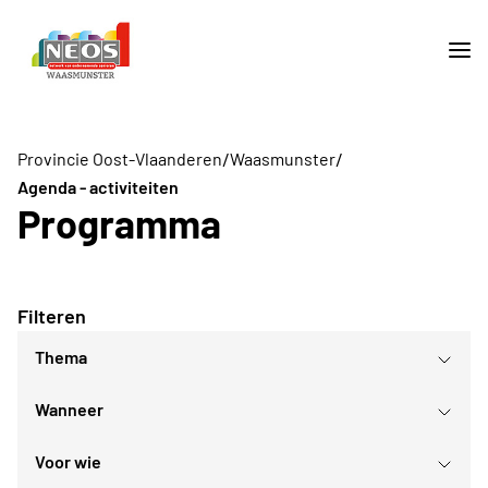
/
/
Provincie Oost-Vlaanderen
Waasmunster
Agenda - activiteiten
Programma
Filteren
Thema
Wanneer
Culturele evenementen
Sport- en bewegingsactiviteiten
Voor wie
Reis
augustus
2026