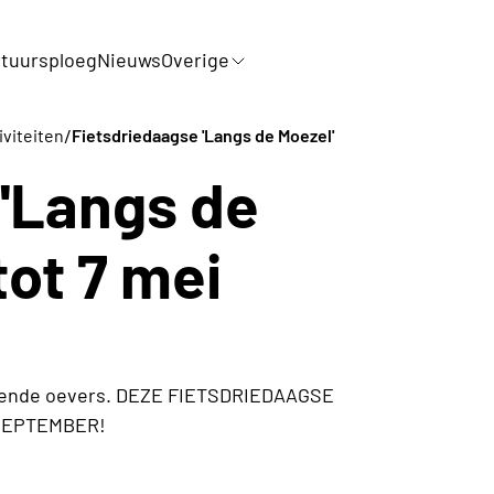
tuursploeg
Nieuws
Overige
/
iviteiten
Fietsdriedaagse 'Langs de Moezel'
 'Langs de
tot 7 mei
kelende oevers. DEZE FIETSDRIEDAAGSE
 SEPTEMBER!