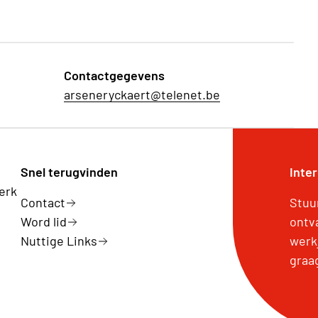
Contactgegevens
arseneryckaert@telenet.be
Snel terugvinden
Inte
erk
Contact
Stuu
Word lid
ontv
Nuttige Links
werk
graa