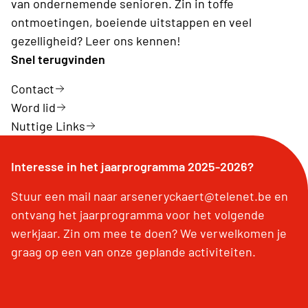
van ondernemende senioren. Zin in toffe
ontmoetingen, boeiende uitstappen en veel
gezelligheid? Leer ons kennen!
Snel terugvinden
Contact
Word lid
Nuttige Links
Interesse in het jaarprogramma 2025-2026?
Stuur een mail naar arseneryckaert@telenet.be en
ontvang het jaarprogramma voor het volgende
werkjaar. Zin om mee te doen? We verwelkomen je
graag op een van onze geplande activiteiten.