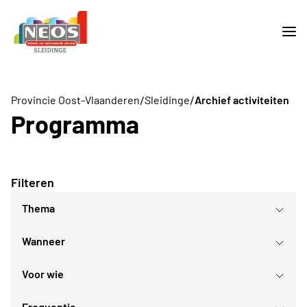
/
/
Provincie Oost-Vlaanderen
Sleidinge
Archief activiteiten
Programma
Filteren
Thema
Wanneer
Reis
Sport- en bewegingsactiviteiten
Voor wie
Culturele evenementen
augustus
2026
Gezellig samenzijn
Frequentie